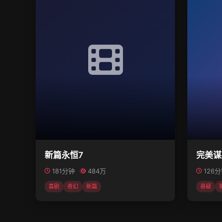
新篇永恒7
完美谋
181分钟
484万
126
喜剧
奇幻
新篇
悬疑