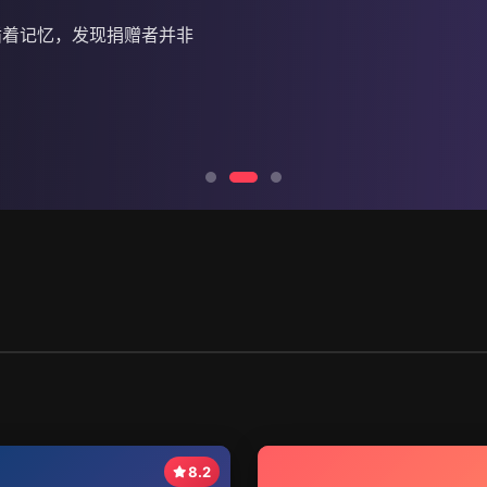
循着记忆，发现捐赠者并非
8.2