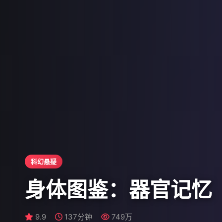
科幻悬疑
身体图鉴：器官记忆
9.3
9.9
9.7
137分钟
127分钟
102分钟
709万
569万
749万