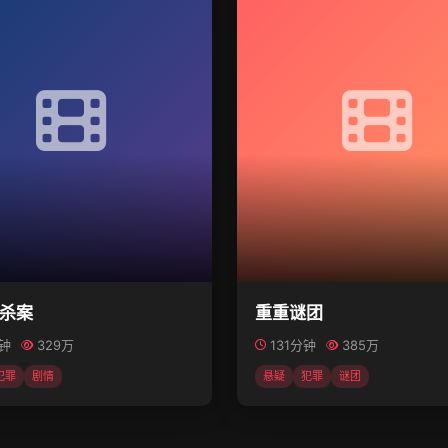
杀案
重重谜团
分钟
329万
131分钟
385万
犯罪
剧情
悬疑
犯罪
谜团